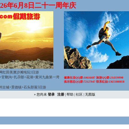
2026年6月8日二十一周年庆
网红田美澳沙滩纯玩1日游
山+官鹅沟+扎尕那+花湖+黄河九曲第一湾
健康生活QQ群:10616687 旅游QQ群:214339990
俱乐部总QQ群:72127047 联系红姐:13655088858
徽州古城+景德镇+石头部落5日游
» 您尚未
登录
注册
|
帮助
|
社区
|
无图版