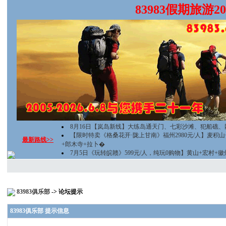
83983假期旅游
8月16日【岚岛新线】大练岛通天门、七彩沙滩、犯船礁、
【限时特卖《格桑花开·陇上甘南》福州2980元/人】麦积
最新路线>>
+郎木寺+拉卜�
7月5日《玩转皖赣》599元/人，纯玩0购物】黄山+宏村+
83983俱乐部
-> 论坛提示
83983俱乐部 提示信息