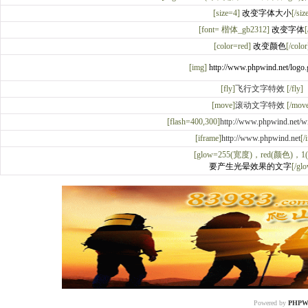
[size=4]
改变字体大小
[/siz
[font=
楷体_gb2312
]
改变字体
[
[color=red]
改变颜色
[/color
[img]
http://www.phpwind.net/logo.
[fly]
飞行文字特效
[/fly]
[move]
滚动文字特效
[/mov
[flash=400,300]
http://www.phpwind.net/
[iframe]
http://www.phpwind.net
[/
[glow=255(宽度)，red(颜色)，1
要产生光晕效果的文字
[/gl
Powered by
PHPW