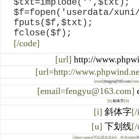
$txt=implode('',$txt);
$f=fopen('userdata/xuni
fputs($f,$txt);
fclose($f);
[/code]
[url]
http://www.phpwi
[url=http://www.phpwind.ne
[email]
fengyu@163.com
[/ema
[email=fengyu@163.com]
[b]
粗体字
[/b]
[i]
斜体字
[/
[u]
下划线
[/
[align=center(可以是向左left，向右right)]