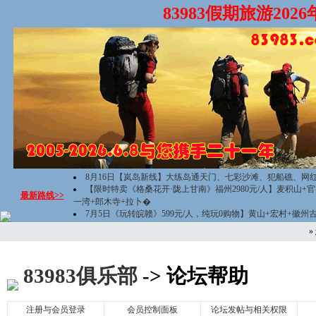
83983假期旅游20
8月16日【岚岛新线】大练岛通天门、七彩沙滩、犯船礁、网
【限时特卖《格桑花开·陇上甘南》福州2980元/人】麦积山+
最新路线>>
一湾+郎木寺+拉卜�
7月5日《玩转皖赣》599元/人，纯玩0购物】黄山+宏村+徽州
»
83983俱乐部
-> 论坛帮助
注册与会员登录
会员控制面板
论坛发帖与相关权限