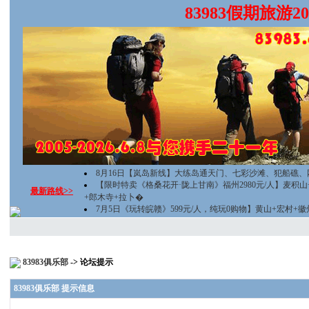
83983假期旅游
8月16日【岚岛新线】大练岛通天门、七彩沙滩、犯船礁、
【限时特卖《格桑花开·陇上甘南》福州2980元/人】麦积
最新路线>>
+郎木寺+拉卜�
7月5日《玩转皖赣》599元/人，纯玩0购物】黄山+宏村+
83983俱乐部
-> 论坛提示
83983俱乐部 提示信息