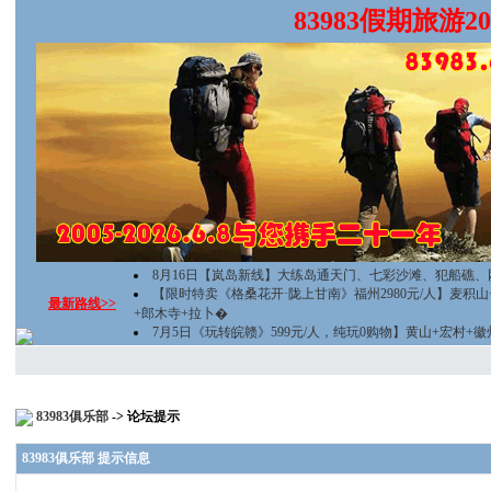
83983假期旅游
8月16日【岚岛新线】大练岛通天门、七彩沙滩、犯船礁、
【限时特卖《格桑花开·陇上甘南》福州2980元/人】麦积
最新路线>>
+郎木寺+拉卜�
7月5日《玩转皖赣》599元/人，纯玩0购物】黄山+宏村+
83983俱乐部
-> 论坛提示
83983俱乐部 提示信息