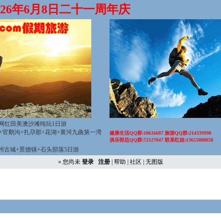
2026年6月8日二十一周年庆
网红田美澳沙滩纯玩1日游
山+官鹅沟+扎尕那+花湖+黄河九曲第一湾
健康生活QQ群:10616687 旅游QQ群:214339990
俱乐部总QQ群:72127047 联系红姐:13655088858
徽州古城+景德镇+石头部落5日游
» 您尚未
登录
注册
|
帮助
|
社区
|
无图版