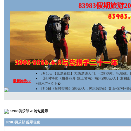
83983假期旅游
8月16日【岚岛新线】大练岛通天门、七彩沙滩、犯船礁、
【限时特卖《格桑花开·陇上甘南》福州2980元/人】麦积
最新路线>>
+郎木寺+拉卜�
7月5日《玩转皖赣》599元/人，纯玩0购物】黄山+宏村+
83983俱乐部
-> 论坛提示
83983俱乐部 提示信息