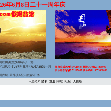
2026年6月8日二十一周年庆
网红田美澳沙滩纯玩1日游
山+官鹅沟+扎尕那+花湖+黄河九曲第一湾
健康生活QQ群:10616687 旅游QQ群:214339990
俱乐部总QQ群:72127047 联系红姐:13655088858
徽州古城+景德镇+石头部落5日游
» 您尚未
登录
注册
|
帮助
|
社区
|
无图版