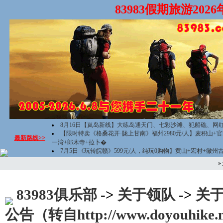
83983假期旅游20
8月16日【岚岛新线】大练岛通天门、七彩沙滩、犯船礁、网
【限时特卖《格桑花开·陇上甘南》福州2980元/人】麦积山+
最新路线>>
一湾+郎木寺+拉卜�
7月5日《玩转皖赣》599元/人，纯玩0购物】黄山+宏村+徽州
»
83983俱乐部
->
关于领队
->
关于
公告（转自http://www.doyouhike.net