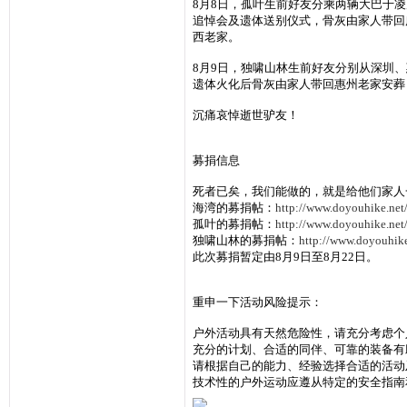
8月8日，孤叶生前好友分乘两辆大巴于
追悼会及遗体送别仪式，骨灰由家人带回
西老家。
8月9日，独啸山林生前好友分别从深圳
遗体火化后骨灰由家人带回惠州老家安葬
沉痛哀悼逝世驴友！
募捐信息
死者已矣，我们能做的，就是给他们家人
海湾的募捐帖：
http://www.doyouhike.ne
孤叶的募捐帖：
http://www.doyouhike.ne
独啸山林的募捐帖：
http://www.doyouhik
此次募捐暂定由8月9日至8月22日。
重申一下活动风险提示：
户外活动具有天然危险性，请充分考虑个
充分的计划、合适的同伴、可靠的装备有
请根据自己的能力、经验选择合适的活动
技术性的户外运动应遵从特定的安全指南