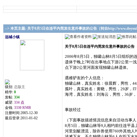
-->
本页主题:
关于8月5日在连平内莞发生意外事故的公告（转自http://www.doyouhike.net/
远城小镇
关于8月5日在连平内莞发生意外事故的公告（转自http://w
2006年8月5日，独啸山林8月5日组
遗体于晚上7时在出事地点下游2公里一
点下游2公里河面发现独啸山林遗体。
遇难驴友的个人信息：
独啸山林，真实姓名：徐晨辉，男性，4
级别:
总版主
孤叶，真实姓名：黄晓，男性，29岁，I
精华:
0
海湾，真实姓名：刘海云，男性，36岁
发帖:
334
威望:
334 点
金钱:
3330 RMB
事故经过
注册时间:2005-12-30
最后登录:2011-01-02
（下面事故描述情况信息来自活动当事人
8月5日，独啸山林等9人相约前往连平
河里划艇漂流，除诈兽使用760外其他人
浅滩下水，不久独啸山林等6人在距下水地