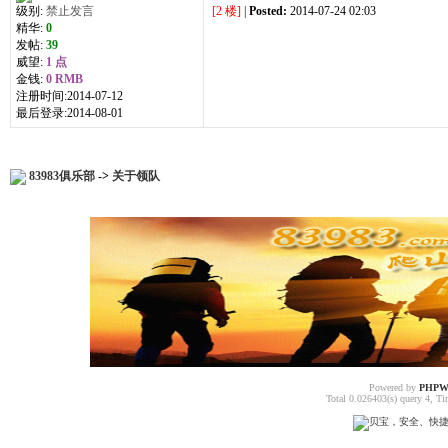
级别:
禁止发言
[2 楼]
|
Posted:
2014-07-24 02:03
精华:
0
发帖:
39
威望:
1 点
金钱:
0 RMB
注册时间:2014-07-12
最后登录:2014-08-01
83983俱乐部
->
关于领队
Powered by
PHPW
Total 0.026403(s) query 4, T