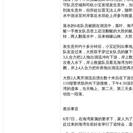
守队员空城和司机小宝发现发生意外，当
到发生意外，但所处位置无法上岸，随即
水中游泳至对岸靠近水坝处上岸参与救援
落水的6名队员被困在洄流中，孤叶、海
艇一手推女队员登上还没翻艇的大胜的艇
转，两人翻落水中，后来独啸山林、大胜
发生意外约十多分钟后，小宝赶到出事地
队友送过来，大胜双手穿过女队员的腋下
3人合力把2人拖出洄流冲向下游，岸上
次卷入水下，岸上救援队员看见海湾当时
圈，岸上4人合力把诈兽拖出洄流后想再
大胜2人离开洄流后漂出数十米后在下游
110报警求助并向下游搜救，下午4:3
湾的遗体，当天晚上、第二天、第三天多
动告一段落。
善后事宜
8月7日，在海湾家属的要求下，家人为
赴过来的海湾生前好友举行了追悼会，遗